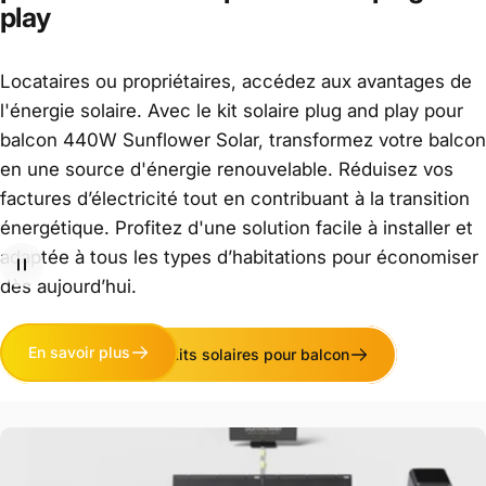
play
Locataires ou propriétaires, accédez aux avantages de
Installez
sur
votre
balcon
l'énergie solaire. Avec le kit solaire plug and play pour
en
seulement
15
minutes
balcon 440W Sunflower Solar, transformez votre balcon
en une source d'énergie renouvelable. Réduisez vos
factures d’électricité tout en contribuant à la transition
Ce kit solaire comprend tout le matériel pour réaliser une
énergétique. Profitez d'une solution facile à installer et
installation simple et rapide en toute sécurité grâce à votre
adaptée à tous les types d’habitations pour économiser
prise électrique, sans travaux complexes ni intervention d’un
dès aujourd’hui.
professionnel.
En savoir plus
Tout savoir sur nos kits solaires pour balcon