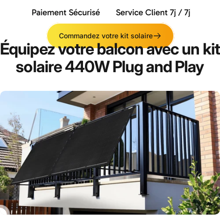
Grâce à un kit solaire 440W à brancher sur prise
Commandez votre kit solaire
Équipez
votre
balcon
avec
un
kit
solaire
440W
Plug
and
Play