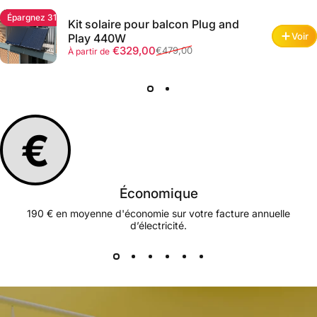
Épargnez 31%
Kit solaire pour balcon Plug and
Voir
Play 440W
Prix promotionnel
Prix habituel
€329,00
€479,00
À partir de
€
Économique
190 € en moyenne d'économie sur votre facture annuelle
d’électricité.