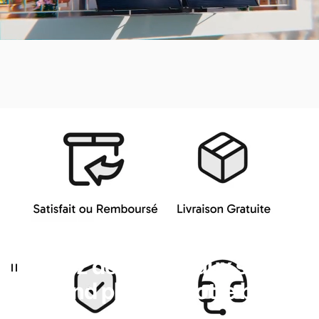
Installez
des
panneaux
solaires
plug
and
play
sur
votre
balcon