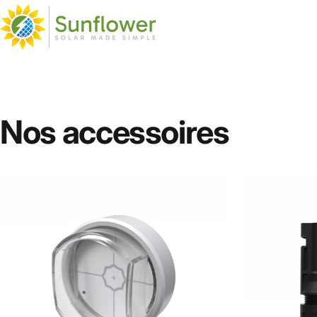
Passer au contenu
Sunflower Solar
Sunflower Solar
Nos
accessoires