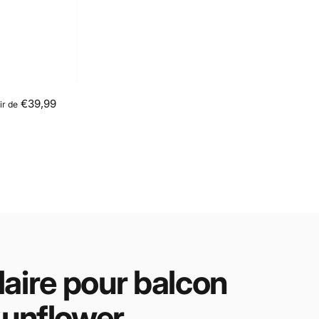
€39,99
ir de
laire
pour
balcon
unflower