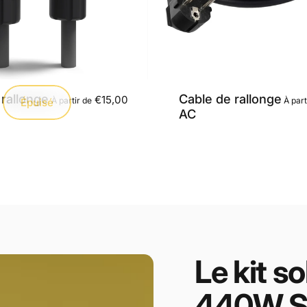
rallonge
Cable de rallonge
€15,00
À partir de
À part
Épuisé
AC
Le
kit
so
440W
S