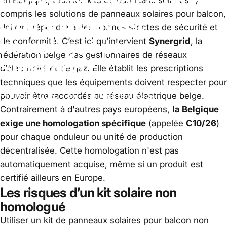
Comment
savoir
si
un
kit
En Belgique, tous les kits de panneaux solaires, y
compris les solutions de panneaux solaires pour balcon,
plug
and
play
est
doivent répondre à des normes strictes de sécurité et
homologué
par
de conformité. C’est ici qu’intervient
Synergrid
, la
fédération belge des gestionnaires de réseaux
Synergrid?
d’électricité et de gaz. Elle établit les prescriptions
techniques que les équipements doivent respecter pour
pouvoir être raccordés au réseau électrique belge.
June 12, 2025
door
Frederik Brouwers
Contrairement à d'autres pays européens,
la Belgique
exige une homologation spécifique
(appelée
C10/26
)
pour chaque onduleur ou unité de production
décentralisée. Cette homologation n'est pas
automatiquement acquise, même si un produit est
certifié ailleurs en Europe.
Les risques d’un kit solaire non
homologué
Utiliser un kit de panneaux solaires pour balcon non