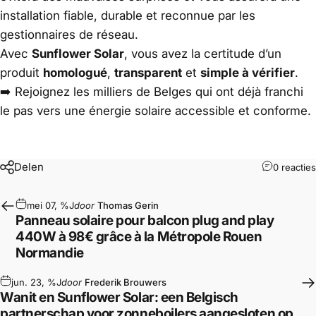
installation fiable, durable et reconnue par les
gestionnaires de réseau.
Avec
Sunflower Solar
, vous avez la certitude d’un
produit
homologué
,
transparent
et
simple à vérifier
.
➡️
Rejoignez les milliers de Belges qui ont déjà franchi
le pas vers une énergie solaire accessible et conforme.
Delen
0 reacties
mei 07, %J
door
Thomas Gerin
Panneau solaire pour balcon plug and play
440W à 98€ grâce à la Métropole Rouen
Normandie
jun. 23, %J
door
Frederik Brouwers
Wanit en Sunflower Solar: een Belgisch
partnerschap voor zonneboilers aangesloten op