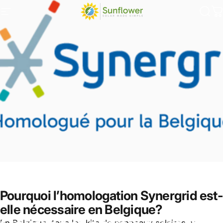
Direct naar de inhoud
Sunflower Solar
Navigatie
Sunflower Solar
Zoe
W
Pourquoi l’homologation Synergrid est-
elle nécessaire en Belgique?